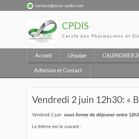
Skip
contact@asso-cpdis.com
to
content
CPDIS
Cercle des Pharmaciens et Di
Accueil
L’équipe
CALENDRIER 2
Adhésion et Contact
Vendredi 2 juin 12h30: « B
Vendredi 2 juin
sous forme de déjeuner entre 12h3
Le thème est le suivant :