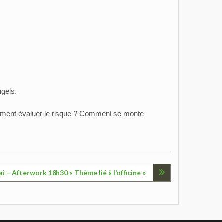
ngels.
ent évaluer le risque ? Comment se monte
i – Afterwork 18h30 « Thème lié à l’officine »