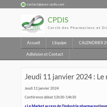
Skip
contact@asso-cpdis.com
to
content
CPDIS
Cercle des Pharmaciens et Di
Accueil
L’équipe
CALENDRIER 2
Adhésion et Contact
Jeudi 11 janvier 2024 : Le
Jeudi 11 janvier 2024
Conférence débat 12h30-14h30
« Le Market access de l’industrie pharmaceutique f