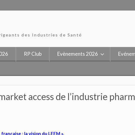
rigeants des Industries de Santé
026
RP Club
Evènements 2026
Evénem
 market access de l’industrie phar
rançaise : la vision du LEEM ».