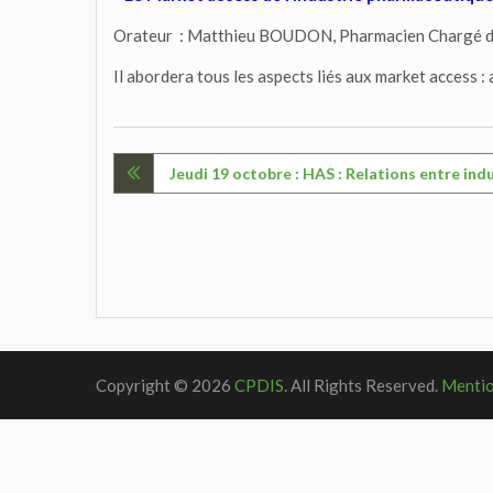
Orateur : Matthieu BOUDON, Pharmacien Chargé d
Il abordera tous les aspects liés aux market access :
Navigation
Jeudi 19 octobre : HAS : Relations entre ind
de
l’article
Copyright © 2026
CPDIS
. All Rights Reserved.
Mentio