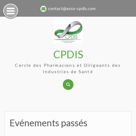
Skip
contact@asso-cpdis.com
to
content
CPDIS
Cercle des Pharmaciens et Dirigeants des
Industries de Santé
Evénements passés