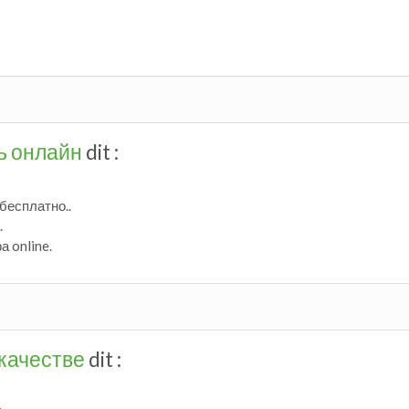
ть онлайн
dit :
бесплатно..
.
 online.
 качестве
dit :