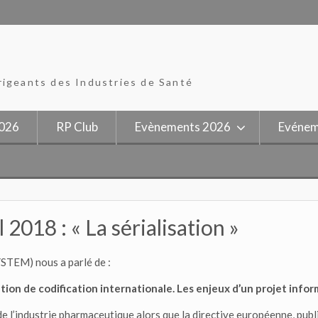
rigeants des Industries de Santé
026
RP Club
Evènements 2026
Evénem
2018 : « La sérialisation »
STEM) nous a parlé de :
sation de codification internationale. Les enjeux d’un projet info
e l’industrie pharmaceutique alors que la directive européenne, publ