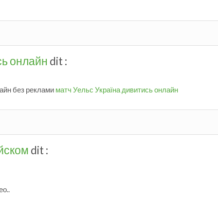
сь онлайн
dit :
лайн без реклами
матч Уельс Україна дивитись онлайн
ийском
dit :
о..