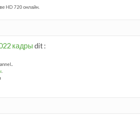
ве HD 720 онлайн.
2022 кадры
dit :
nnel..
ы
.
я