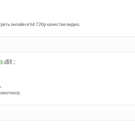
еть онлайн в hd 720p качестве видео.
а
dit :
а
.
инотеатр.