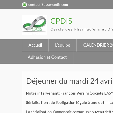
Skip
contact@asso-cpdis.com
to
content
CPDIS
Cercle des Pharmaciens et Di
Accueil
L’équipe
CALENDRIER 2
Adhésion et Contact
Déjeuner du mardi 24 avril 
Notre intervenant: François Versini (
Société EASY
Sérialisation : de l’obligation légale à une optimi
La sérialisation s’annonçait comme un nouveau défi d